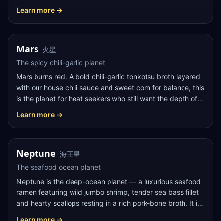
chashu and finished with our signature black garlic oil, it is
Learn more →
the warm, glowing heart of the Ramen Wakusei galaxy.
SPICY
TONKOTSU
Mars
火星
The spicy chili-garlic planet
Mars burns red. A bold chili-garlic tonkotsu broth layered
with our house chili sauce and sweet corn for balance, this
is the planet for heat seekers who still want the depth of a
real pork-bone ramen underneath the fire.
Learn more →
SEAFOOD
PREMIUM
Neptune
海王星
The seafood ocean planet
Neptune is the deep-ocean planet — a luxurious seafood
ramen featuring wild jumbo shrimp, tender sea bass fillet
and hearty scallops resting in a rich pork-bone broth. It is
our most decadent bowl from the sea.
Learn more →