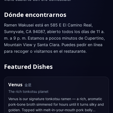
Dónde encontrarnos
Ramen Wakusei está en 585 E El Camino Real,
Sunnyvale, CA 94087, abierto todos los días de 11 a.
m. a 9 p. m. Estamos a pocos minutos de Cupertino,
Mountain View y Santa Clara. Puedes pedir en línea
para recoger o visitarnos en el restaurante.
Featured Dishes
TONKOTSU
SIGNATURE
Venus
金星
The rich tonkotsu planet
Venus is our signature tonkotsu ramen — a rich, aromatic
pork-bone broth simmered for hours until it turns silky and
golden. Topped with melt-in-your-mouth pork belly