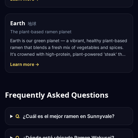
VEGAN
VEGETARIAN
Earth
地球
The plant-based ramen planet
Earth is our green planet — a vibrant, healthy plant-based
ramen that blends a fresh mix of vegetables and spices.
It's crowned with high-protein, plant-powered 'steak' that
delivers all the heartiness with none of the meat, alongside
Learn more →
kikurage mushrooms, sweet corn, fried lotus root, green
onion and pickled radish. 100% plant-based, it proves the
galaxy welcomes everyone.
Frequently Asked Questions
Q.
¿Cuál es el mejor ramen en Sunnyvale?
Q.
¿Dónde está ubicado Ramen Wakusei?